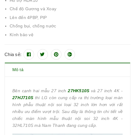
Hỗ trợ HDR10
Chế độ Gương và Xoay
Lên đến 4PBP, PIP
Chống bụi, chống nước
Kính bảo vệ
Chia sẻ:
Mô tả
Bên cạnh hai mẫu 27 inch
27HK510S
và 27 inch 4K -
27HJ710S
thì LG còn cung cấp ra thị trường loại màn
hình phẫu thuật nội soi loại 32 inch lớn hơn với rất
nhiều ưu điểm vượt trội. Sau đây là thông tin chi tiết về
chiếc màn hình mẫu thuật nội soi 32 inch 4K -
32HL710S mà Nam Thanh đang cung cấp.