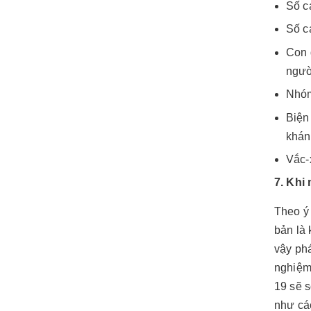
Số c
Số c
Con 
ngườ
Nhóm
Biện
khán
Vắc-
7. Khi
Theo ý 
bản là 
vậy phá
nghiệm
19 sẽ 
như cá