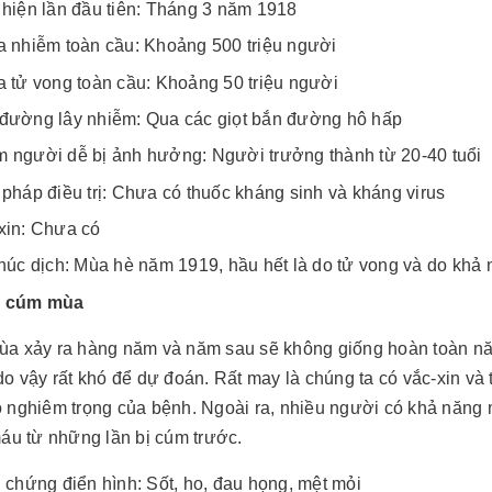
 hiện lần đầu tiên: Tháng 3 năm 1918
a nhiễm toàn cầu: Khoảng 500 triệu người
a tử vong toàn cầu: Khoảng 50 triệu người
đường lây nhiễm: Qua các giọt bắn đường hô hấp
 người dễ bị ảnh hưởng: Người trưởng thành từ 20-40 tuổi
 pháp điều trị: Chưa có thuốc kháng sinh và kháng virus
xin: Chưa có
thúc dịch: Mùa hè năm 1919, hầu hết là do tử vong và do khả 
h cúm mùa
a xảy ra hàng năm và năm sau sẽ không giống hoàn toàn nă
o vậy rất khó để dự đoán. Rất may là chúng ta có vắc-xin v
 nghiêm trọng của bệnh. Ngoài ra, nhiều người có khả năng 
áu từ những lần bị cúm trước.
u chứng điển hình: Sốt, ho, đau họng, mệt mỏi