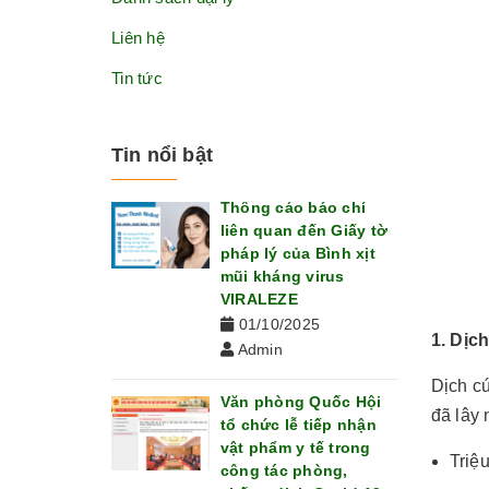
Liên hệ
Tin tức
Tin nổi bật
Thông cáo báo chí
liên quan đến Giấy tờ
pháp lý của Bình xịt
mũi kháng virus
VIRALEZE
01/10/2025
1. Dịc
Admin
Dịch c
Văn phòng Quốc Hội
đã lây 
tổ chức lễ tiếp nhận
vật phẩm y tế trong
Triệ
công tác phòng,