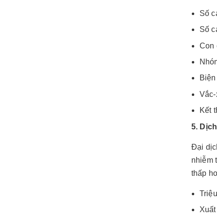
Số c
Số c
Con 
Nhóm
Biện 
Vắc-
Kết 
5. Dịc
Đại dịc
nhiễm 
thấp h
Triệ
Xuất