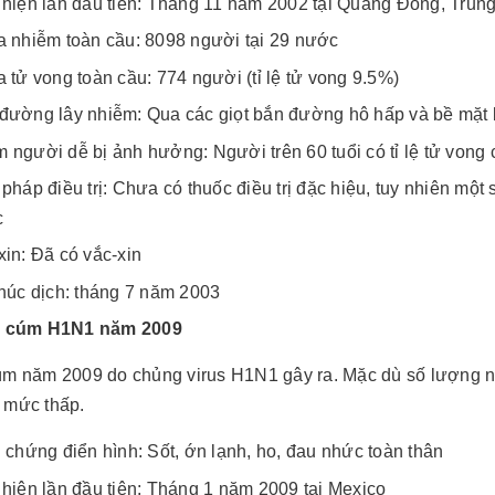
 hiện lần đầu tiên: Tháng 11 năm 2002 tại Quảng Đông, Trun
a nhiễm toàn cầu: 8098 người tại 29 nước
a tử vong toàn cầu: 774 người (tỉ lệ tử vong 9.5%)
đường lây nhiễm: Qua các giọt bắn đường hô hấp và bề mặt 
 người dễ bị ảnh hưởng: Người trên 60 tuổi có tỉ lệ tử von
pháp điều trị: Chưa có thuốc điều trị đặc hiệu, tuy nhiên một
c
xin: Đã có vắc-xin
húc dịch: tháng 7 năm 2003​​​​​​​
h cúm H1N1 năm 2009
úm năm 2009 do chủng virus H1N1 gây ra. Mặc dù số lượng ng
 mức thấp.
u chứng điển hình: Sốt, ớn lạnh, ho, đau nhức toàn thân
 hiện lần đầu tiên: Tháng 1 năm 2009 tại Mexico