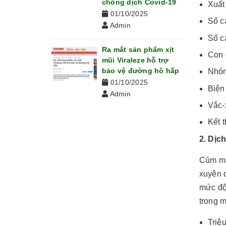
chống dịch Covid-19
Xuất
01/10/2025
Số c
Admin
Số c
Ra mắt sản phẩm xịt
Con 
mũi Viraleze hỗ trợ
bảo vệ đường hô hấp
Nhóm
01/10/2025
Biện
Admin
Vắc-
Kết 
2. Dịc
Cúm mù
xuyên d
mức độ
trong m
Triệ