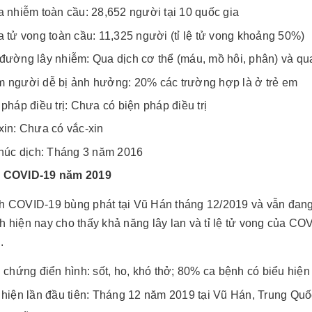
a nhiễm toàn cầu: 28,652 người tại 10 quốc gia
a tử vong toàn cầu: 11,325 người (tỉ lệ tử vong khoảng 50%)
đường lây nhiễm: Qua dịch cơ thể (máu, mồ hôi, phân) và qua
 người dễ bị ảnh hưởng: 20% các trường hợp là ở trẻ em
pháp điều trị: Chưa có biện pháp điều trị
xin: Chưa có vắc-xin
thúc dịch: Tháng 3 năm 2016
h COVID-19 năm 2019
h COVID-19 bùng phát tại Vũ Hán tháng 12/2019 và vẫn đang t
h hiện nay cho thấy khả năng lây lan và tỉ lệ tử vong của 
.
u chứng điển hình: sốt, ho, khó thở; 80% ca bệnh có biểu hiện
 hiện lần đầu tiên: Tháng 12 năm 2019 tại Vũ Hán, Trung Quố