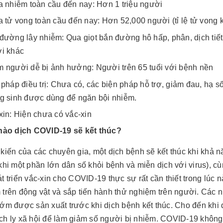
a nhiễm toàn cầu đến nay: Hơn 1 triệu người
a tử vong toàn cầu đến nay: Hơn 52,000 người (tỉ lệ tử vong
đường lây nhiễm: Qua giọt bắn đường hô hấp, phân, dịch tiết 
i khác
 người dễ bị ảnh hưởng: Người trên 65 tuổi với bệnh nền
 pháp điều trị: Chưa có, các biện pháp hỗ trợ, giảm đau, hạ s
g sinh được dùng để ngăn bội nhiễm.
xin: Hiện chưa có vắc-xin
 nào dịch COVID-19 sẽ kết thúc?
kiến của các chuyên gia, một dịch bệnh sẽ kết thúc khi khả 
khi một phần lớn dân số khỏi bệnh và miễn dịch với virus), cùn
t triển vắc-xin cho COVID-19 thực sự rất cần thiết trong lúc 
 trên động vật và sắp tiến hành thử nghiệm trên người. Các 
sớm được sản xuất trước khi dịch bệnh kết thúc. Cho đến khi
ch ly xã hội để làm giảm số người bị nhiễm. COVID-19 không 