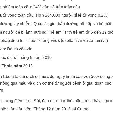
a nhiễm toàn cầu: 24% dân số trên toàn cầu
a tử vong toàn cầu: Hơn 284,000 người (tỉ lệ tử vong 0.2%)
đường lây nhiễm: Qua các giọt bắn đường hô hấp và bề mặt 
 người dễ bị ảnh hưởng: Trẻ em (47% trẻ em từ 5 đến 19 tuổi
pháp điều trị: Thuốc kháng virus (oseltamivir và zanamivir)
xin: Đã có vắc-xin
thúc dịch: Tháng 8 năm 2010
h Ebola năm 2013
h Ebola là đại dịch có mức độ nguy hiểm cao với 50% số ngư
thông qua máu và dịch cơ thể từ người bệnh ở giai đoạn cuối
ơn.
u chứng điển hình: Sốt, đau nhức cơ thể, nôn, tiêu chảy, ngườ
 hiện lần đầu tiên: Tháng 12 năm 2013 tại Guinea