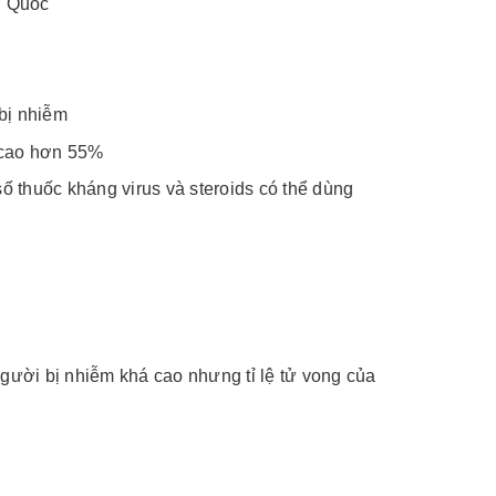
g Quốc
bị nhiễm
g cao hơn 55%
 số thuốc kháng virus và steroids có thể dùng
ười bị nhiễm khá cao nhưng tỉ lệ tử vong của