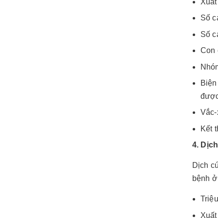
Xuất
Số c
Số c
Con 
Nhóm
Biện 
đượ
Vắc-
Kết t
4. Dịc
Dịch c
bệnh ở
Triệ
Xuất