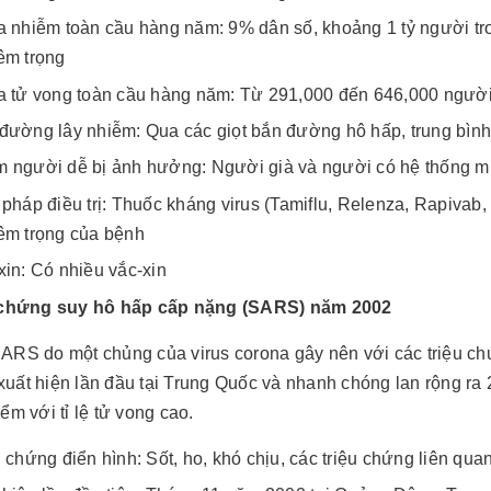
a nhiễm toàn cầu hàng năm: 9% dân số, khoảng 1 tỷ người tr
êm trọng
a tử vong toàn cầu hàng năm: Từ 291,000 đến 646,000 người 
đường lây nhiễm: Qua các giọt bắn đường hô hấp, trung bìn
 người dễ bị ảnh hưởng: Người già và người có hệ thống m
 pháp điều trị: Thuốc kháng virus (Tamiflu, Relenza, Rapivab,
êm trọng của bệnh
xin: Có nhiều vắc-xin
 chứng suy hô hấp cấp nặng (SARS) năm 2002
ARS do một chủng của virus corona gây nên với các triệu c
uất hiện lần đầu tại Trung Quốc và nhanh chóng lan rộng ra
ểm với tỉ lệ tử vong cao.
u chứng điển hình: Sốt, ho, khó chịu, các triệu chứng liên q