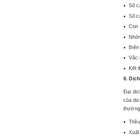
Số c
Số c
Con 
Nhóm
Biện 
Vắc-
Kết 
6. Dịc
Đại dịc
của dịc
thường
Triệ
Xuất