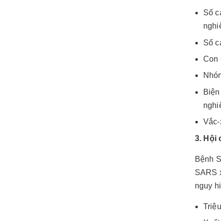
Số c
nghi
Số c
Con 
Nhóm
Biện
nghi
Vắc-
3. Hội
Bệnh S
SARS x
nguy hi
Triệ