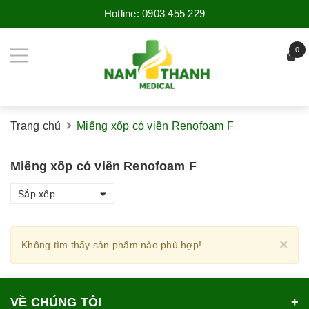
Hotline:
0903 455 229
0
Trang chủ
Miếng xốp có viền Renofoam F
Miếng xốp có viền Renofoam F
Sắp xếp
Cl
×
Không tìm thấy sản phẩm nào phù hợp!
VỀ CHÚNG TÔI