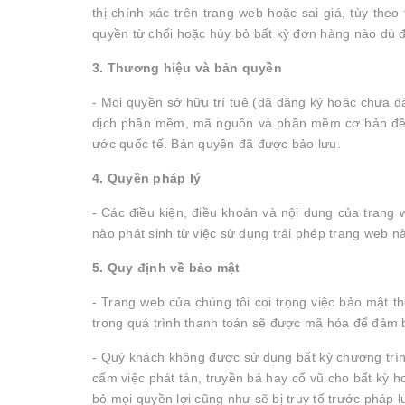
thị chính xác trên trang web hoặc sai giá, tùy th
quyền từ chối hoặc hủy bỏ bất kỳ đơn hàng nào dù 
3. Thương hiệu và bản quyền
- Mọi quyền sở hữu trí tuệ (đã đăng ký hoặc chưa đă
dịch phần mềm, mã nguồn và phần mềm cơ bản đều l
ước quốc tế. Bản quyền đã được bảo lưu.
4. Quyền pháp lý
- Các điều kiện, điều khoản và nội dung của trang 
nào phát sinh từ việc sử dụng trái phép trang web nà
5. Quy định về bảo mật
- Trang web của chúng tôi coi trọng việc bảo mật t
trong quá trình thanh toán sẽ được mã hóa để đảm b
- Quý khách không được sử dụng bất kỳ chương trình
cấm việc phát tán, truyền bá hay cổ vũ cho bất kỳ 
bỏ mọi quyền lợi cũng như sẽ bị truy tố trước pháp lu