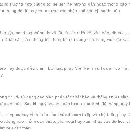
eo từng trường hợp chúng tôi sẽ liên hệ hướng dẫn hoặc thông bá
đơn hàng đó đã hay chưa được xác nhận hoặc đã bị thanh toán.
ng ký), nội dung thông tin và tất cả các thiết kế, văn bản, đồ họa
à tài sản của chúng tôi. Toàn bộ nội dung của trang web được b
web này được điều chỉnh bởi luật pháp Việt Nam và Tòa án có thẩm
y.
hông tin và sử dụng các biện pháp tốt nhất bảo vệ thông tin và việ
ảo an toàn. Sau khi quý khách hoàn thành quá trình đặt hàng, quý k
, công cụ hay hình thức nào khác để can thiệp vào hệ thống hay l
hoạt động nào nhằm can thiệp, phá hoại hay xâm nhập vào dữ liệu c
ật nếu cần thiết.