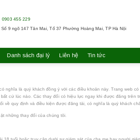
:
0903 455 229
:
Số 9 ngõ 147 Tân Mai, Tổ 37 Phường Hoàng Mai, TP Hà Nội
Danh sách đại lý
Liên hệ
Tin tức
 có nghĩa là quý khách đồng ý với các điều khoản này. Trang web có 
bất cứ lúc nào. Các thay đổi có hiệu lực ngay khi được đăng trên
đổi về quy định và điều kiện được đăng tải, có nghĩa là quý khách c
ật những thay đổi của chúng tôi.
hải 18 tuổi hoặc truy cập dưới sự giám sát của cha mẹ hay người gi