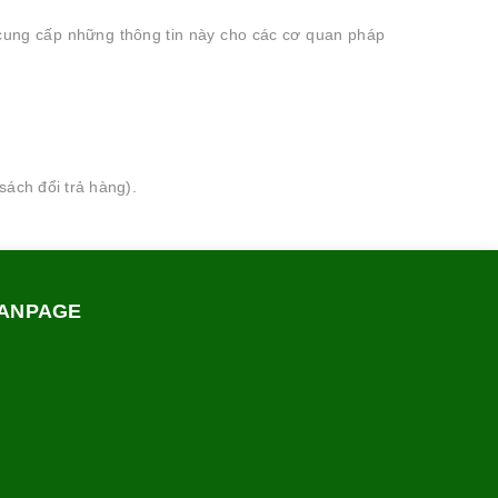
 cung cấp những thông tin này cho các cơ quan pháp
sách đổi trả hàng).
ANPAGE