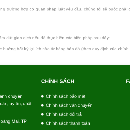
rong trường hợp cơ quan pháp luật yêu cầu, chúng tôi sẽ buộc phải
m dứt giao dịch nếu đã thực hiện các biện pháp sau đây:
 hưởng bất kỳ lợi ích nào từ hàng hóa đó (theo quy định của chính 
CHÍNH SÁCH
F
hanh chuyên
Chính sách bảo mật
àn, uy tín, chất
Chính sách vận chuyển
Chính sách đổi trả
Hoàng Mai, TP
Chính sách thanh toán