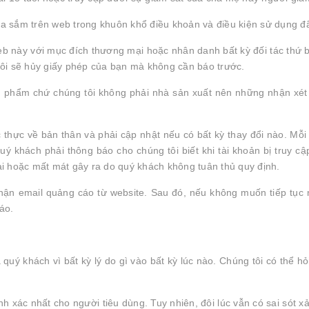
a sắm trên web trong khuôn khổ điều khoản và điều kiện sử dụng đã
b này với mục đích thương mại hoặc nhân danh bất kỳ đối tác thứ
tôi sẽ hủy giấy phép của bạn mà không cần báo trước.
n phẩm chứ chúng tôi không phải nhà sản xuất nên những nhận xét h
c thực về bản thân và phải cập nhật nếu có bất kỳ thay đổi nào. Mỗi 
 khách phải thông báo cho chúng tôi biết khi tài khoản bị truy cập
 hại hoặc mất mát gây ra do quý khách không tuân thủ quy định.
nhận email quảng cáo từ website. Sau đó, nếu không muốn tiếp tục 
áo.
uý khách vì bất kỳ lý do gì vào bất kỳ lúc nào. Chúng tôi có thể hỏ
ính xác nhất cho người tiêu dùng. Tuy nhiên, đôi lúc vẫn có sai sót 