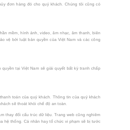
o hủy đơn hàng đó cho quý khách. Chúng tôi cũng có
, phần mềm, hình ảnh, video, âm nhạc, âm thanh, biên
ảo vệ bởi luật bản quyền của Việt Nam và các công
 quyền tại Việt Nam sẽ giải quyết bất kỳ tranh chấp
c thanh toán của quý khách. Thông tin của quý khách
hách sẽ thoát khỏi chế độ an toàn.
àm thay đổi cấu trúc dữ liệu. Trang web cũng nghiêm
ủa hệ thống. Cá nhân hay tổ chức vi phạm sẽ bị tước