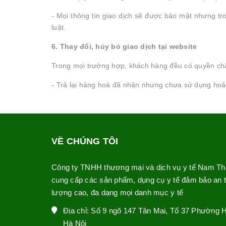
- Mọi thông tin giao dịch sẽ được bảo mật nhưng t
luật.
6. Thay đổi, hủy bỏ giao dịch tại website
Trong mọi trường hợp, khách hàng đều có quyền chấ
- Trả lại hàng hoá đã nhận nhưng chưa sử dụng hoặc
VỀ CHÚNG TÔI
Công ty TNHH thương mại và dịch vụ y tế Nam T
cung cấp các sản phẩm, dụng cụ y tế đảm bảo an to
lượng cao, đa dạng mọi danh mục y tế
Địa chỉ: Số 9 ngõ 147 Tân Mai, Tổ 37 Phường 
Hà Nội